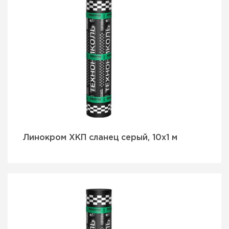
Линокром ХКП сланец серый, 10х1 м