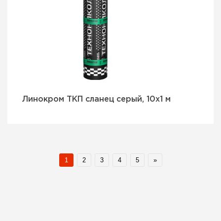
Линокром ТКП сланец серый, 10х1 м
1
2
3
4
5
»